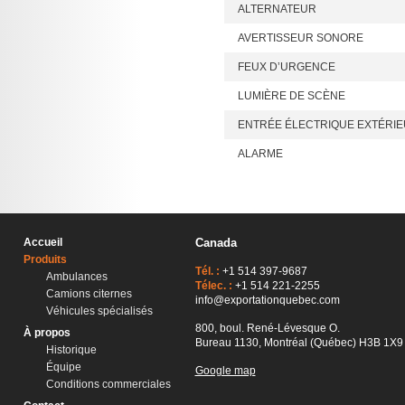
ALTERNATEUR
AVERTISSEUR SONORE
FEUX D’URGENCE
LUMIÈRE DE SCÈNE
ENTRÉE ÉLECTRIQUE EXTÉRI
ALARME
Accueil
Canada
Produits
Tél. :
+1 514 397-9687
Ambulances
Télec. :
+1 514 221-2255
Camions citernes
info@exportationquebec.com
Véhicules spécialisés
800, boul. René-Lévesque O.
À propos
Bureau 1130, Montréal (Québec) H3B 1X9
Historique
Équipe
Google map
Conditions commerciales