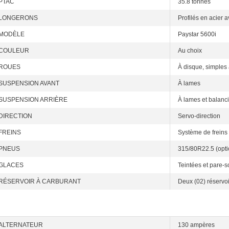
PTAC
35.8 tonnes
LONGERONS
Profilés en acier a
MODÈLE
Paystar 5600i
COULEUR
Au choix
ROUES
À disque, simples 
SUSPENSION AVANT
À lames
SUSPENSION ARRIÈRE
À lames et balanci
DIRECTION
Servo-direction
FREINS
Système de freins 
PNEUS
315/80R22.5 (opti
GLACES
Teintées et pare-so
RÉSERVOIR À CARBURANT
Deux (02) réservoir
ALTERNATEUR
130 ampères