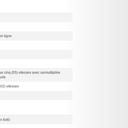
en ligne
ue cinq (05) vitesses avec surmultipliée
uile
02) vitesses
on 6x6)