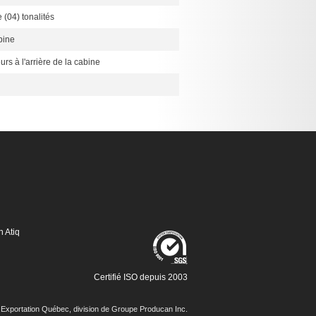
 (04) tonalités
abine
rs à l'arrière de la cabine
n Atiq
Certifié ISO depuis 2003
Exportation Québec, division de Groupe Producan Inc.