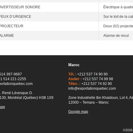
AVERTISSEUR SONORE
Électrique à quatre
FEUX D’URGENCE
Sur le toit de la c
PROJECTEUR
Deux (02) projecteu
ALARME
Alarme de recul
Maroc
514 397-9687
Tél. :
+212 537 74 90 90
1 514 221-2255
Atelier :
+212 537 74 99 98
ortationquebec.com
Télec. :
+212 537 74 92 90
info@exportationquebec.com
l. René-Lévesque O.
130, Montréal (Québec) H3B 1X9
Zone Industrielle Ibn Khaldoun, Lot 4, Aï
12000 – Temara – Maroc
map
Google map
©2026 