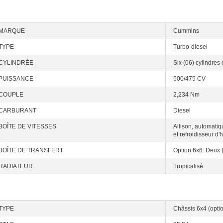
MARQUE
Cummins
TYPE
Turbo-diesel
CYLINDRÉE
Six (06) cylindres 
PUISSANCE
500/475 CV
COUPLE
2,234 Nm
CARBURANT
Diesel
BOÎTE DE VITESSES
Allison, automatiq
et refroidisseur d'h
BOÎTE DE TRANSFERT
Option 6x6: Deux (
RADIATEUR
Tropicalisé
TYPE
Châssis 6x4 (opti